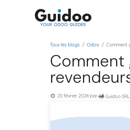
Se rendre au contenu
Odoo
Tous les blogs
Odoo
Comment gé
Comment g
revendeur
20 février 2024
par
Guidoo SRL