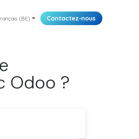
Contactez-nous
rançais (BE)
e
ec Odoo ?