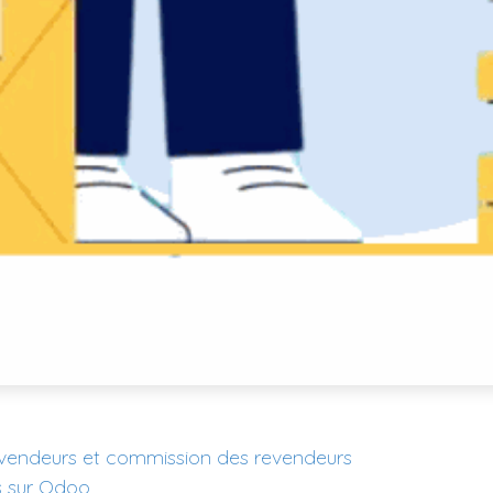
 revendeurs et commission des revendeurs
es sur Odoo