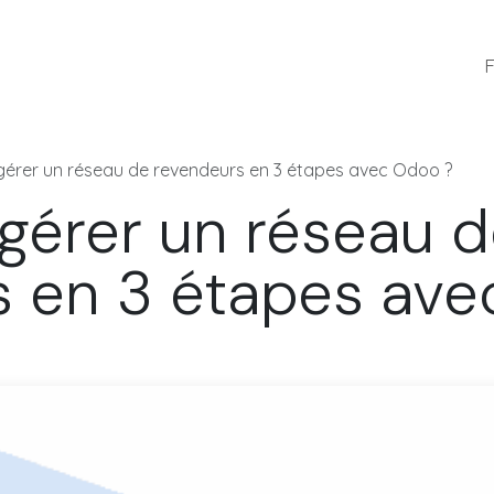
Références
Blog
Équipe
Emplois
F
rer un réseau de revendeurs en 3 étapes avec Odoo ?
érer un réseau d
s en 3 étapes av