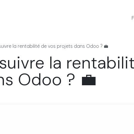
Références
Blog
Équipe
Emplois
F
ivre la rentabilité de vos projets dans Odoo ? 💼
ivre la rentabili
ns Odoo ? 💼