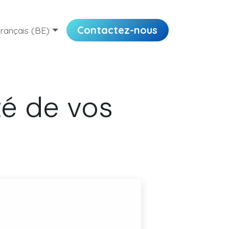
Contactez-nous
rançais (BE)
té de vos