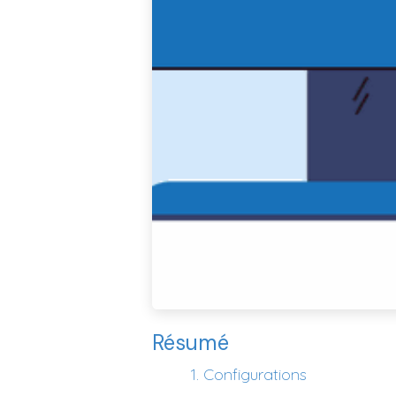
Résumé
​1. Configurations