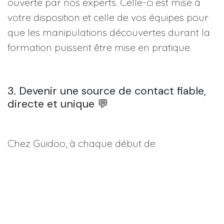
ouverte par nos experts. Celle-ci est mise à
votre disposition et celle de vos équipes pour
que les manipulations découvertes durant la
formation puissent être mise en pratique.
3. Devenir une source de contact fiable,
directe et unique 💬
Chez Guidoo, à chaque début de
collaboration, nous demandons à nos clients
de désigner un SPOC (Single Point Of
Contact). La nomination de ce
responsable
de projet
vise à simplifier les échange entre le
client et le partenaire. Des deux côtés,