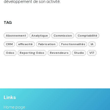
développement de son activité.
TAG
Abonnement
Analytique
Commission
Comptabilité
CRM
efficacité
Fabrication
Fonctionnalités
IA
Odoo
Reporting Odoo
Revendeurs
Studio
V17
Links
Home page