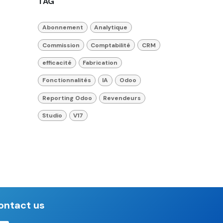
TAG
Abonnement
Analytique
Commission
Comptabilité
CRM
efficacité
Fabrication
Fonctionnalités
IA
Odoo
Reporting Odoo
Revendeurs
Studio
V17
ontact us