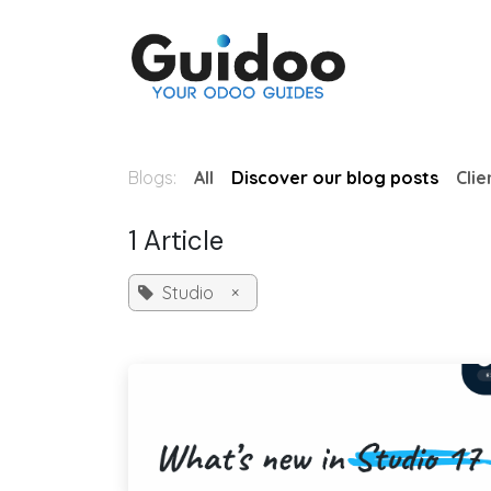
Skip to Content
Odoo
Blogs:
All
Discover our blog posts
Clie
1 Article
Studio
×