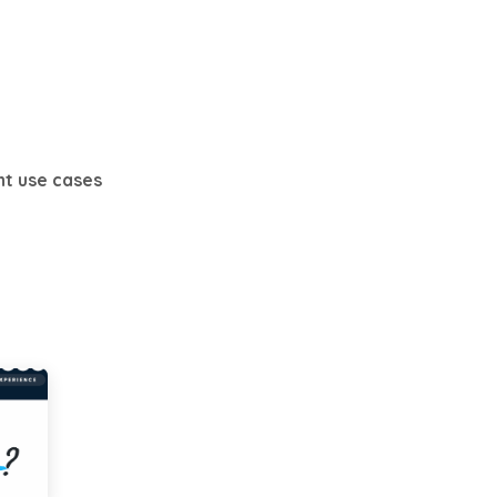
Références
Blog
Notre Équipe
Em
nt use cases