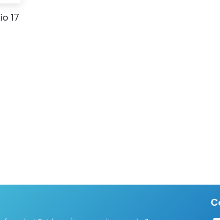
io 17
C